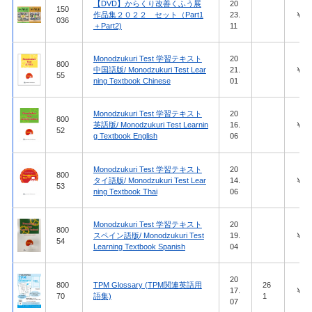
【DVD】からくり改善くふう展
20
150
作品集２０２２ セット（Part1
23.
￥51,
036
＋Part2)
11
Monodzukuri Test 学習テキスト
20
800
中国語版/ Monodzukuri Test Lear
21.
￥6,5
55
ning Textbook Chinese
01
Monodzukuri Test 学習テキスト
20
800
英語版/ Monodzukuri Test Learnin
16.
￥4,9
52
g Textbook English
06
Monodzukuri Test 学習テキスト
20
800
タイ語版/ Monodzukuri Test Lear
14.
￥4,1
53
ning Textbook Thai
06
Monodzukuri Test 学習テキスト
20
800
スペイン語版/ Monodzukuri Test
19.
￥6,6
54
Learning Textbook Spanish
04
20
800
TPM Glossary (TPM関連英語用
26
17.
￥3,7
70
語集)
1
07