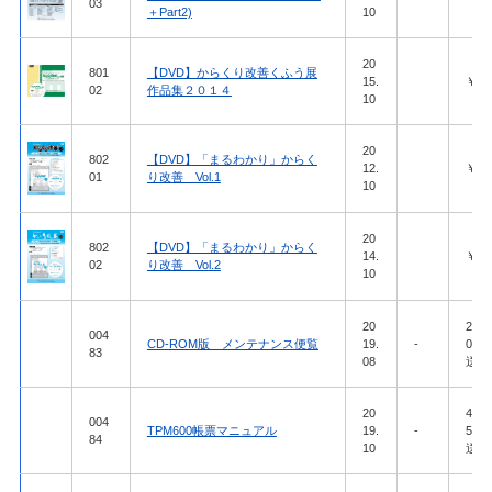
03
＋Part2)
10
20
801
【DVD】からくり改善くふう展
15.
￥27,
02
作品集２０１４
10
20
802
【DVD】「まるわかり」からく
12.
￥49,
01
り改善 Vol.1
10
20
802
【DVD】「まるわかり」からく
14.
￥49,
02
り改善 Vol.2
10
20
22,
004
CD-ROM版 メンテナンス便覧
19.
-
00
83
08
送料
20
49,
004
TPM600帳票マニュアル
19.
-
50
84
10
送料