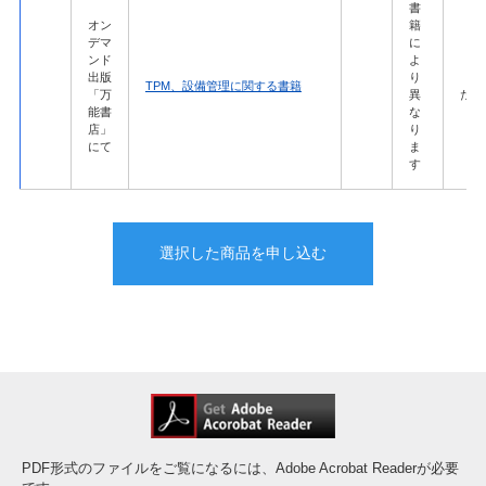
書
オン
籍
デマ
に
ンド
よ
出版
り
「万
TPM、設備管理に関する書籍
「万
異
ただ
能書
な
店」
り
にて
ま
す
選択した商品を申し込む
PDF形式のファイルをご覧になるには、Adobe Acrobat Readerが必要