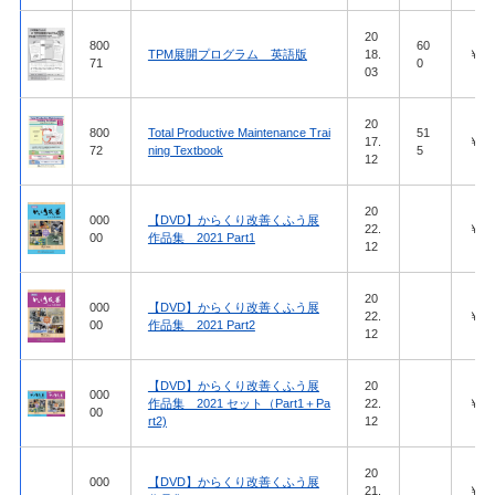
20
800
60
TPM展開プログラム 英語版
18.
￥10,
71
0
03
20
800
Total Productive Maintenance Trai
51
17.
￥15,
72
ning Textbook
5
12
20
000
【DVD】からくり改善くふう展
22.
￥27,
00
作品集 2021 Part1
12
20
000
【DVD】からくり改善くふう展
22.
￥27,
00
作品集 2021 Part2
12
【DVD】からくり改善くふう展
20
000
作品集 2021 セット（Part1＋Pa
22.
￥51,
00
rt2)
12
20
000
【DVD】からくり改善くふう展
21.
￥27,