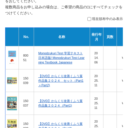
をおしてください。
複数商品をお申し込みの場合は、ご希望の商品の□にすべてチェックを
つけてください。
現在頒布中のみ表示
発行年
No.
名称
頁数
月
Monodzukuri Test 学習テキスト
20
800
日本語版/ Monodzukuri Test Lear
14.
￥4,4
51
ning Textbook Japanese
06
【DVD】からくり改善くふう展
20
150
作品集２０２４ セット（Part1
25.
￥51,
039
＋Part2)
11
20
150
【DVD】からくり改善くふう展
25.
￥27,
037
作品集２０２４（Part1)
11
20
150
【DVD】からくり改善くふう展
25.
￥27,