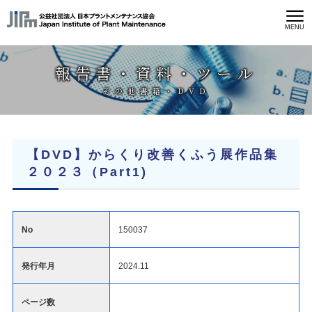
MENU
報告書・資料・ツール
その他書籍・DVD
【DVD】からくり改善くふう展作品集
２０２３（Part1)
No
150037
発行年月
2024.11
ページ数