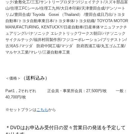
ック/倉敷化工/三五/サントリープロダクツ/ジェイテクト/スズキ部品富
山/住理工FCシール/住理工九州/大日本印刷/天津豊田合成/デンソート
リム/豊田合成/ Toyoda Gosei （Thailand） /豊田合成日乃出/トヨタ
自動車/トヨタ自動車東日本/トヨタ車体/トヨタ紡織/ TOYOTA MOTOR
MANUFACTURING, KENTUCKY/日産自動車/日産車体マニュファクチ
ュアリング/パナソニック エレクトリックワークス朝日/パナソニック
サイクルテック/福井村田製作所/フジコーポレーション/ブリヂストン/
古河AS /マツダ 防府中関工場/マツダ 防府西浦工場/丸五ゴム工業/
マルヤス工業/マレリ/三菱自動車工業
（送料込み）
＜価格＞
Part1，2それぞれ 正会員・事業所会員：27,500円/枚 一般：
40,700円/枚
※セットプランは
こちら
から
＊DVDはお申込み受付日の翌々営業日の発送を予定して