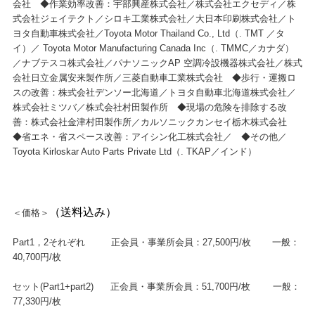
会社 ◆作業効率改善：宇部興産株式会社／株式会社エクセディ／株
式会社ジェイテクト／シロキ工業株式会社／大日本印刷株式会社／ト
ヨタ自動車株式会社／Toyota Motor Thailand Co., Ltd（. TMT ／タ
イ）／ Toyota Motor Manufacturing Canada Inc（. TMMC／カナダ）
／ナブテスコ株式会社／パナソニックAP 空調冷設機器株式会社／株式
会社日立金属安来製作所／三菱自動車工業株式会社 ◆歩行・運搬ロ
スの改善：株式会社デンソー北海道／トヨタ自動車北海道株式会社／
株式会社ミツバ／株式会社村田製作所 ◆現場の危険を排除する改
善：株式会社金津村田製作所／カルソニックカンセイ栃木株式会社
◆省エネ・省スペース改善：アイシン化工株式会社／ ◆その他／
Toyota Kirloskar Auto Parts Private Ltd（. TKAP／インド）
（送料込み）
＜価格＞
Part1，2それぞれ 正会員・事業所会員：27,500円/枚 一般：
40,700円/枚
セット(Part1+part2) 正会員・事業所会員：51,700円/枚 一般：
77,330円/枚