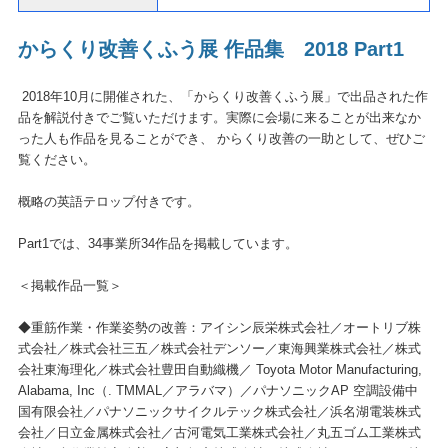
からくり改善くふう展 作品集 2018 Part1
2018年10月に開催された、「からくり改善くふう展」で出品された作
品を解説付きでご覧いただけます。実際に会場に来ることが出来なか
った人も作品を見ることができ、 からくり改善の一助として、ぜひご
覧ください。
概略の英語テロップ付きです。
Part1では、34事業所34作品を掲載しています。
＜掲載作品一覧＞
◆重筋作業・作業姿勢の改善：アイシン辰栄株式会社／オートリブ株
式会社／株式会社三五／株式会社デンソー／東海興業株式会社／株式
会社東海理化／株式会社豊田自動織機／ Toyota Motor Manufacturing,
Alabama, Inc（. TMMAL／アラバマ）／パナソニックAP 空調設備中
国有限会社／パナソニックサイクルテック株式会社／浜名湖電装株式
会社／日立金属株式会社／古河電気工業株式会社／丸五ゴム工業株式