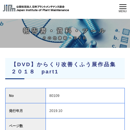
MENU
報告書・資料・ツール
その他書籍・DVD
【DVD】からくり改善くふう展作品集
２０１８ part1
No
80109
発行年月
2019.10
ページ数