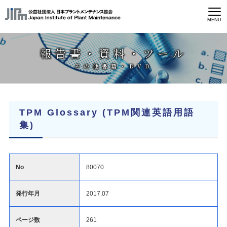
MENU
報告書・資料・ツール
その他書籍・DVD
TPM Glossary (TPM関連英語用語
集)
No
80070
発行年月
2017.07
ページ数
261