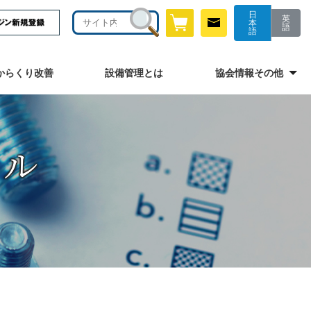
日
英
本
語
語
からくり改善
設備管理とは
協会情報その他
ール