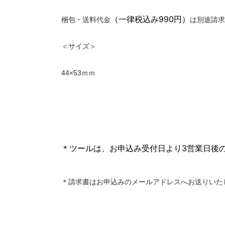
（一律税込み
990円
）
梱包・送料代金
は別途請求
＜サイズ＞
44×53ｍｍ
＊
ツール
は、お申込み受付日より3営業日後
＊請求書はお申込みのメールアドレスへお送りいた