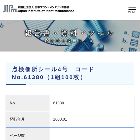
MENU
報告書・資料・ツール
役に立つ現場ツール
点検個所シール4号 コード
No.61380（1組100枚）
No
61380
発行年月
2000.01
ページ数