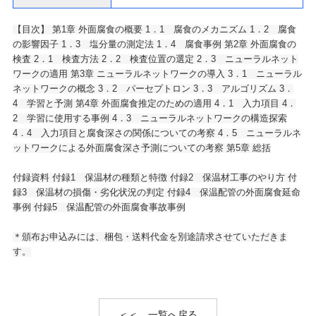
【目次】 第1章 外面腐食の概要 1．1 腐食のメカニズム 1．2 腐食
の影響因子 1．3 塩分量の測定法 1．4 腐食事例 第2章 外面腐食の
検査 2．1 検査方法 2．2 検査位置の選定 2．3 ニューラルネット
ワークの適用 第3章 ニューラルネットワークの導入 3．1 ニューラル
ネットワークの概念 3．2 パーセプトロン 3．3 アルゴリズム 3．
4 学習と予測 第4章 外面腐食推定のための適用 4．1 入力項目 4．
2 学習に使用する事例 4．3 ニューラルネットワークの構造探索
4．4 入力項目と腐食深さの関係についての考察 4．5 ニューラルネ
ットワークによる外面腐食深さ予測についての考察 第5章 総括
付録資料 付録1 保温材の種類と特徴 付録2 保温材工事のやり方 付
録3 保温材の損傷・劣化状況の判定 付録4 保温配管の外面腐食延命
事例 付録5 保温配管の外面腐食事故事例
＊頒布お申込みには、梱包・送料代金を別途請求させていただきま
す。
＜＜ 一覧へ戻る